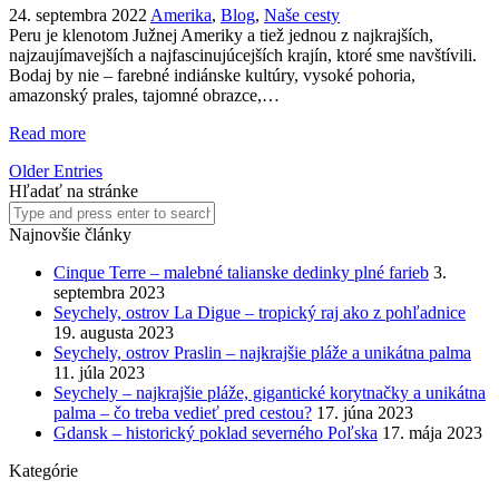
24. septembra 2022
Amerika
,
Blog
,
Naše cesty
Peru je klenotom Južnej Ameriky a tiež jednou z najkrajších,
najzaujímavejších a najfascinujúcejších krajín, ktoré sme navštívili.
Bodaj by nie – farebné indiánske kultúry, vysoké pohoria,
amazonský prales, tajomné obrazce,…
Read more
Older Entries
Hľadať na stránke
Najnovšie články
Cinque Terre – malebné talianske dedinky plné farieb
3.
septembra 2023
Seychely, ostrov La Digue – tropický raj ako z pohľadnice
19. augusta 2023
Seychely, ostrov Praslin – najkrajšie pláže a unikátna palma
11. júla 2023
Seychely – najkrajšie pláže, gigantické korytnačky a unikátna
palma – čo treba vedieť pred cestou?
17. júna 2023
Gdansk – historický poklad severného Poľska
17. mája 2023
Kategórie