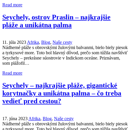
Read more
Seychely, ostrov Praslin – najkrajšie
pláže a unikátna palma
11. júla 2023
Afrika
,
Blog
,
Naše cesty
Nádherné pláže s obrovskými žulovými balvanmi, bielo biely piesok
a tyrkysové more. Toto bol hlavný dôvod, prečo som túžila navštíviť
Seychely – prekrásne súostrovie v Indickom oceáne. Priznávam,
som plážofil…
Read more
Seychely – najkrajšie pláže, gigantické
korytnačky a unikátna palma – čo treba
vedieť pred cestou?
17. júna 2023
Afrika
,
Blog
,
Naše cesty
Nádherné pláže s obrovskými žulovými balvanmi, bielo biely piesok
a tyrkysové more. Toto bol hlavný dôvod, prečo som túžila navštíviť