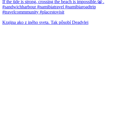
Krajina ako z iného sveta. Tak pôsobí Deadvlei