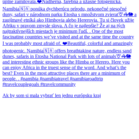
Ak by som si mala vybrať len jednu európsku kraj