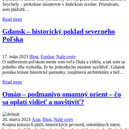
Seychely – prekrásne súostrovie v Indickom oceáne. Priznávam,
som plážofil…
Read more
Gdansk – historický poklad severného
Poľska
17. mája 2023
Blog
,
Európa
,
Naše cesty
O nádhernom poľskom meste som veľa čítala a videla, a tak som sa
jedného dňa rozhodla, že ho jednoducho musíme navštíviť. Gdansk
ponúka krásne historické pamiatky, zaujímavú architektúru a tiež…
Read more
Omán – podmanivo omamný orient – čo
sa oplatí vidieť a navštíviť?
26. marca 2023
Ázia
,
Blog
,
Naše cesty
Krajina krásnych pláží, historických pevností, orientálnych miest,