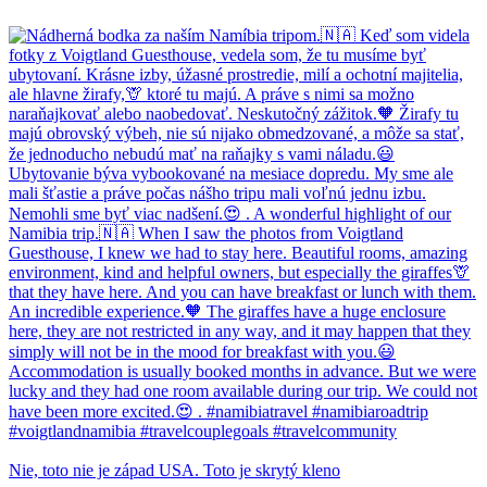
Nie, toto nie je západ USA. Toto je skrytý kleno