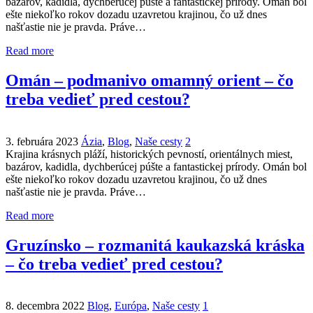
bazárov, kadidla, dychberúcej púšte a fantastickej prírody. Omán bol
ešte niekoľko rokov dozadu uzavretou krajinou, čo už dnes
našťastie nie je pravda. Práve…
Read more
Omán – podmanivo omamný orient – čo
treba vedieť pred cestou?
3. februára 2023
Ázia
,
Blog
,
Naše cesty
2
Krajina krásnych pláží, historických pevností, orientálnych miest,
bazárov, kadidla, dychberúcej púšte a fantastickej prírody. Omán bol
ešte niekoľko rokov dozadu uzavretou krajinou, čo už dnes
našťastie nie je pravda. Práve…
Read more
Gruzínsko – rozmanitá kaukazská kráska
– čo treba vedieť pred cestou?
8. decembra 2022
Blog
,
Európa
,
Naše cesty
1