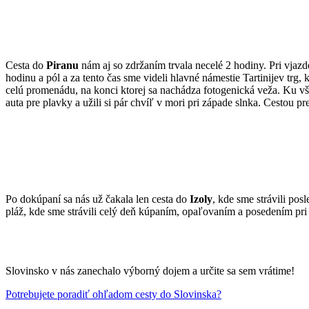
Cesta do
Piranu
nám aj so zdržaním trvala necelé 2 hodiny. Pri vjaz
hodinu a pól a za tento čas sme videli hlavné námestie Tartinijev trg
celú promenádu, na konci ktorej sa nachádza fotogenická veža. Ku vš
auta pre plavky a užili si pár chvíľ v mori pri západe slnka. Cestou
Po dokúpaní sa nás už čakala len cesta do
Izoly
, kde sme strávili po
pláž, kde sme strávili celý deň kúpaním, opaľovaním a posedením pr
Slovinsko v nás zanechalo výborný dojem a určite sa sem vrátime!
Potrebujete poradiť ohľadom cesty do Slovinska?