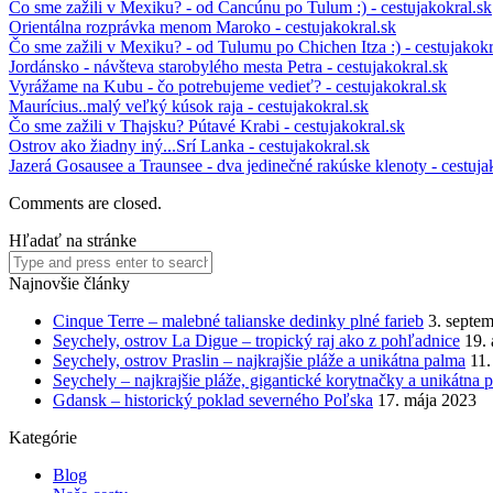
Čo sme zažili v Mexiku? - od Cancúnu po Tulum :) - cestujakokral.sk
Orientálna rozprávka menom Maroko - cestujakokral.sk
Čo sme zažili v Mexiku? - od Tulumu po Chichen Itza :) - cestujakokr
Jordánsko - návšteva starobylého mesta Petra - cestujakokral.sk
Vyrážame na Kubu - čo potrebujeme vedieť? - cestujakokral.sk
Maurícius..malý veľký kúsok raja - cestujakokral.sk
Čo sme zažili v Thajsku? Pútavé Krabi - cestujakokral.sk
Ostrov ako žiadny iný...Srí Lanka - cestujakokral.sk
Jazerá Gosausee a Traunsee - dva jedinečné rakúske klenoty - cestuja
Comments are closed.
Hľadať na stránke
Najnovšie články
Cinque Terre – malebné talianske dedinky plné farieb
3. septe
Seychely, ostrov La Digue – tropický raj ako z pohľadnice
19.
Seychely, ostrov Praslin – najkrajšie pláže a unikátna palma
11.
Seychely – najkrajšie pláže, gigantické korytnačky a unikátna 
Gdansk – historický poklad severného Poľska
17. mája 2023
Kategórie
Blog