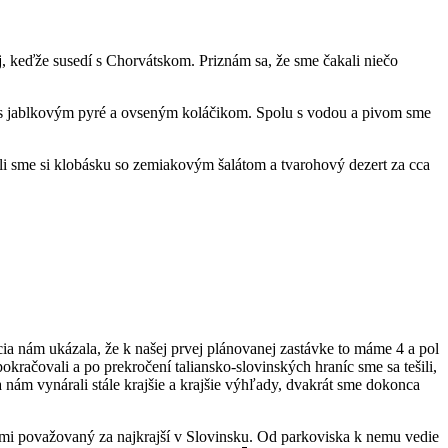
j, keďže susedí s Chorvátskom. Priznám sa, že sme čakali niečo
 s jablkovým pyré a ovseným koláčikom. Spolu s vodou a pivom sme
ali sme si klobásku so zemiakovým šalátom a tvarohový dezert za cca
cia nám ukázala, že k našej prvej plánovanej zastávke to máme 4 a pol
račovali a po prekročení taliansko-slovinských hraníc sme sa tešili,
 nám vynárali stále krajšie a krajšie výhľady, dvakrát sme dokonca
i považovaný za najkrajší v Slovinsku. Od parkoviska k nemu vedie