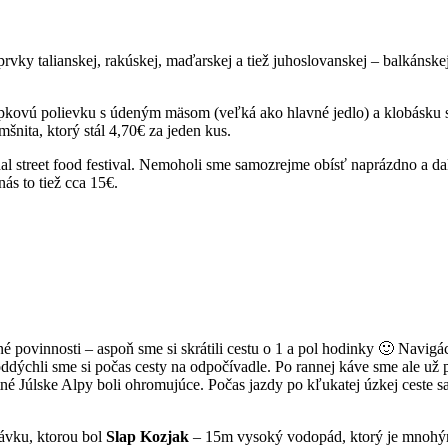
rvky talianskej, rakúskej, maďarskej a tiež juhoslovanskej – balkánske
úpkovú polievku s údeným mäsom (veľká ako hlavné jedlo) a klobásku
mšnita, ktorý stál 4,70€ za jeden kus.
hal street food festival. Nemoholi sme samozrejme obísť naprázdno a d
ás to tiež cca 15€.
né povinnosti – aspoň sme si skrátili cestu o 1 a pol hodinky 🙂 Navigá
ýchli sme si počas cesty na odpočívadle. Po rannej káve sme ale už pok
né Júlske Alpy boli ohromujúce. Počas jazdy po kľukatej úzkej ceste sa
távku, ktorou bol
Slap Kozjak
– 15m vysoký vodopád, ktorý je mnohým