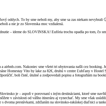
ňový oddych. To by sme neboli my, aby sme sa zas niekam nevybrali 
neboli a nie je zo Slovenska moc vzdialená.
nutie – ideme do SLOVINSKA! Eufória trochu opadla po tom, čo sme vi
airbnb.com. Nakoniec sme všetri tri ubytovania našli cez booking. Je p
rtmáne Homestay Vito by lake za 82€, druhú v centre Ľubľany v Hostel 
rúčiť, boli čisté, útulné a zodpovedali popisu a fotografiám na book
vinsko je – aspoň v porovnaní s iným destináciami, ktoré sme navštívi
žete v závislosti od vášho itineráru aj vynechať. My sme však usúdil
e s dvoma prestávkami, zdržaním na slovinsko-rakúskej diaľnici a tank