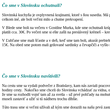
Čo sme v Slovinsku ochutnali?
Slovinská kuchyňa je ovplyvnená krajinami, ktoré s ňou susedia. Má p
celkom iné, ale boli veľmi milo a chutne prekvapení.
V Blede sme boli na večeru v Gostilne Murka, kde sme ochutnali kr
platili cca. 30€. Po večeri sme si ešte zašli na preslávený krémeš – kre
V Ľubľane sme mali šťastie a v deň, keď sme tam boli, akurát prebie
15€. Na obed sme potom mali grilované sardinky a čevapčiči a vyšlo n
Čo sme v Slovinsku navštívili?
Na cestu sme sa vydali podvečer z Bratislavy, kam nás zaviali pracov
hodiny cesty. Nakoľko sme chceli do Slovinska vchádzať za vidna, odd
že sme sa rozhodli vojsť tam až za svetla – už prvé pohľady na mohut
museli zastaviť a užiť si tú nádheru trochu dlhšie.
Túto trasu sme si veľmi užívali až kým sme dorazili na našu prvú zas