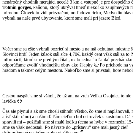
nenáročný chodník merajúci necelé 3 km a vstupné je pre dospelého 
Tolmin gorges
, kaňonu, ktorý ukrýval hneď niekoľko zaujímavých mi
prírodou. Človek tu vidí priezračnú, no ľadovú rieku, Medvediu hla
vybrali na naše prvé ubytovanie, ktoré sme mali pri jazere Bled.
Večer sme sa ešte vybrali pozrieť si mesto a najmä ochutnať miestne š
Slovinci hrdí. Jeden kúsok stál síce 4,70€, každý cent však stál za to 
informácií, ktoré sme predtým čítali, malo jednať o ľahkú prechádzku
odporúčame zvoliť vhodnejšiu obuv ako šľapky 🙂 Po príchode na vyh
hradom a takmer celým mestom. Nakoľko sme si privstali, hore nebol e
Cestou naspäť sme si všimli, že už ani na vrch Velika Osojnica to ni
lavička 🙂
Čas ale plynul a ak sme chceli stihnúť všetko, čo sme si naplánovali
a ísť skôr ráno) a našim ďalším cieľom bol ostrovček s kostolom. Dá
spravili mi – požičali sme si malú loďku (cena sa hýbe v rozmedzí 15
sme sa však nedostali. Po návrate do „prístavu“ sme mali jasný cieľ – 
skôr príjemné osvieženie ako otužilectvo 🙂