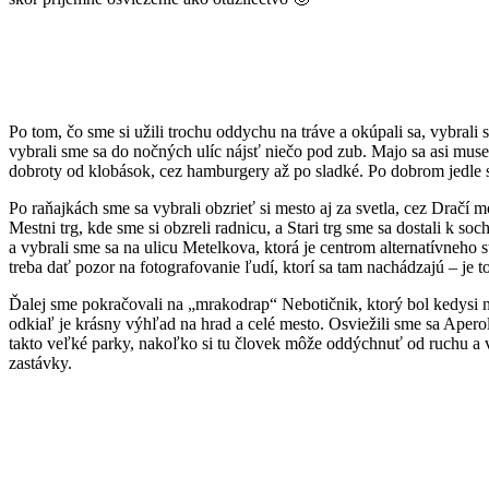
Po tom, čo sme si užili trochu oddychu na tráve a okúpali sa, vybral
vybrali sme sa do nočných ulíc nájsť niečo pod zub. Majo sa asi musel
dobroty od klobások, cez hamburgery až po sladké. Po dobrom jedle sm
Po raňajkách sme sa vybrali obzrieť si mesto aj za svetla, cez Dračí m
Mestni trg, kde sme si obzreli radnicu, a Stari trg sme sa dostali k 
a vybrali sme sa na ulicu Metelkova, ktorá je centrom alternatívneho s
treba dať pozor na fotografovanie ľudí, ktorí sa tam nachádzajú – je to
Ďalej sme pokračovali na „mrakodrap“ Nebotičnik, ktorý bol kedysi
odkiaľ je krásny výhľad na hrad a celé mesto. Osviežili sme sa Aper
takto veľké parky, nakoľko si tu človek môže oddýchnuť od ruchu a vš
zastávky.