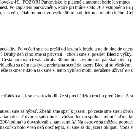
človeka 4€. !POZOR! Parkovisko je platené a automat berie len mince,
est. Po zaplatení parkovného, ktoré pri bráne stálo 7€ a vstupného 8€
vu, jaskyňu, Diablov most vo výške 60 m nad riekou a mnoho iného. Cel
peciality. Po večeri sme sa prešli od jazera k hradu a na doplnenie ene
🙂 Druhý deň ráno sme si privstali – chceli sme si pozrieť
Bled
z výšky.
. Cesta hore nám trvala zhruba 30 minút a s výnimkou pár skalnatých p
liadku sa nám naskytla prekrásna scenéria jazera Bled aj so všetkými
šte takmer nikto a tak sme si tento výhľad mohli nerušene užívať do sý
e je ďaleko a tak sme sa rozhodli, že si prechádzku trochu predĺžime. A
, museli sme sa hýbať. Zbehli sme späť k jazeru, po ceste sme streli ob
 sa tam dostať dvoma spôsobmi – väčšou loďou spolu s inými ľuďmi, kt
-20€/hodina) a doveslovali si tam sami 🙂 Na ostrove sa môžete poprec
nakoľko bolo v ten deň dosť teplo, šli sme sa do jazera okúpať. Voda v 