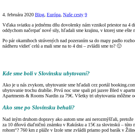
4. februára 2020
Blog
,
Európa
,
Naše cesty
9
Vďaka sviatku a jednému dňu dovolenky nám vznikol priestor na 4 d
oddychom načerpať nové sily, hľadali sme krajinu, v ktorej sme ešte 
Po pár okamihoch strávených nad pozeraním sa do mapy padlo rozhod
nádheru vidieť celú a mali sme na to 4 dni – zvládli sme to? 🙂
Kde sme boli v Slovinsku ubytovaní?
Ako je u nás zvykom, ubytovanie sme hľadali cez portál booking.com a 
ubytovanie trochu drahšie. Prvú noc sme spali pri jazere Bled v apa
Apartments & Rooms Nardin za 79€. Všetky tri ubytovania môžme odpo
Ako sme po Slovinsku behali?
Nad iným druhom dopravy ako autom sme ani nerozmýšľali, pretože Slo
za 10 dňovú diaľničnú známku v Rakúsku a 15€ za slovinskú – túto mô
rohom“? 760 km z pláže v Izole sme zvládli priamo pod barák v Žilin