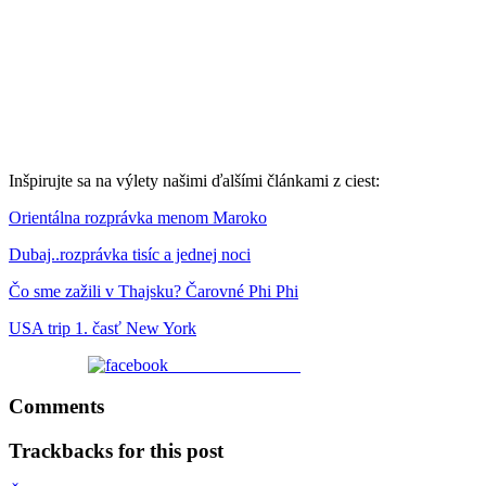
Inšpirujte sa na výlety našimi ďalšími článkami z ciest:
Orientálna rozprávka menom Maroko
Dubaj..rozprávka tisíc a jednej noci
Čo sme zažili v Thajsku? Čarovné Phi Phi
USA trip 1. časť New York
Share on Facebook
Comments
Trackbacks for this post