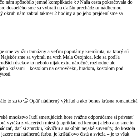
 čo nám spôsobilo jemné komplikácie 🙂 Naša cesta pokračovala do
 pre dospelého sme sa vybrali na ďalšiu prechádzku nádhernou
ý okruh nám zabral takmer 2 hodiny a po jeho prejdení sme sa
rgie sme využili famózny a veľmi populárny kremšnita, na ktorý sú
 Najskôr sme sa vybrali na vrch Mala Osojnica, kde sa podľa
rudších úsekov to nebolo nijak extra náročné, rozhodne ale
 jeho krásami – kostolom na ostrovčeku, hradom, kostolom pod
tosti.
 stálo to za to 🙂 Opäť nádherný výhľad a ako bonus krásna romantická
rovské množstvo ľudí smerujúcich hore (vážne odporúčame si privstať
orá vyráža z viacerých miest (napríklad od kempu) alebo ako sme to
hádzať, dať si zmrzku, kávičku a nakúpiť nejaké suveníry, do kostola
jazere má nádhernú farbu, je krištáľovo čistá a svieža – je to však