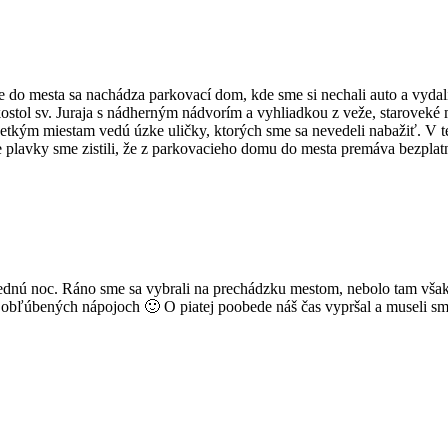
de do mesta sa nachádza parkovací dom, kde sme si nechali auto a vyd
, kostol sv. Juraja s nádherným nádvorím a vyhliadkou z veže, staroveké
etkým miestam vedú úzke uličky, ktorých sme sa nevedeli nabažiť. V ten
 pre plavky sme zistili, že z parkovacieho domu do mesta premáva bezpla
slednú noc. Ráno sme sa vybrali na prechádzku mestom, nebolo tam však
i obľúbených nápojoch 🙂 O piatej poobede náš čas vypršal a museli s