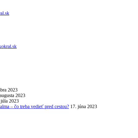
al.sk
kokral.sk
mbra 2023
 augusta 2023
 júla 2023
palma – čo treba vedieť pred cestou?
17. júna 2023