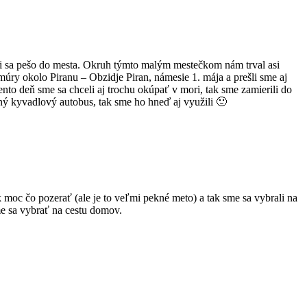
ali sa pešo do mesta. Okruh týmto malým mestečkom nám trval asi
 múry okolo Piranu – Obzidje Piran, námesie 1. mája a prešli sme aj
to deň sme sa chceli aj trochu okúpať v mori, tak sme zamierili do
tný kyvadlový autobus, tak sme ho hneď aj využili 🙂
 moc čo pozerať (ale je to veľmi pekné meto) a tak sme sa vybrali na
me sa vybrať na cestu domov.