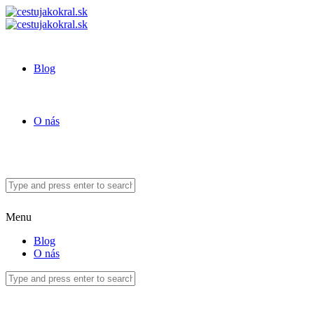
Blog
O nás
Menu
Blog
O nás
Slovinsko – z majestátnych hôr