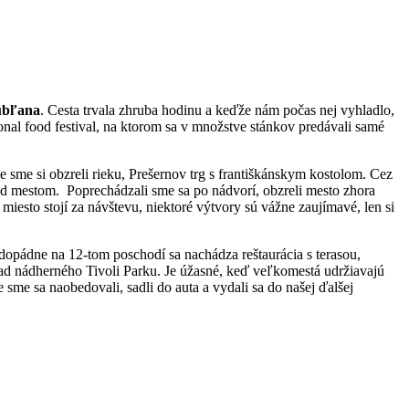
bľana
. Cesta trvala zhruba hodinu a keďže nám počas nej vyhladlo,
konal food festival, na ktorom sa v množstve stánkov predávali samé
de sme si obzreli rieku, Prešernov trg s františkánskym kostolom. Cez
 nad mestom. Poprechádzali sme sa po nádvorí, obzreli mesto zhora
 miesto stojí za návštevu, niektoré výtvory sú vážne zaujímavé, len si
opádne na 12-tom poschodí sa nachádza reštaurácia s terasou,
rad nádherného Tivoli Parku. Je úžasné, keď veľkomestá udržiavajú
sme sa naobedovali, sadli do auta a vydali sa do našej ďalšej