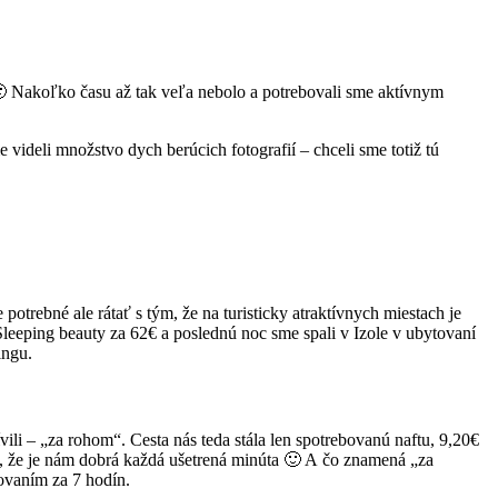
 Nakoľko času až tak veľa nebolo a potrebovali sme aktívnym
deli množstvo dych berúcich fotografií – chceli sme totiž tú
otrebné ale rátať s tým, že na turisticky atraktívnych miestach je
Sleeping beauty za 62€ a poslednú noc sme spali v Izole v ubytovaní
ingu.
li – „za rohom“. Cesta nás teda stála len spotrebovanú naftu, 9,20€
i, že je nám dobrá každá ušetrená minúta 🙂 A čo znamená „za
ovaním za 7 hodín.