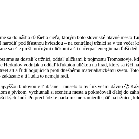
i sme sa do nášho ďalšieho cieľa, ktorým bolo slovinské hlavné mesto
Ľu
 narodiť pod šťastnou hviezdou – na centrálnej tržnici sa v ten večer 
e sa ešte prešli nočnými uličkami a šli načerpať energiu na ďalší deň.
ost sme sa dostali k tržnici, odtiaľ uličkami k trojmostu Tromostovje, k
soche Herkulov vodnjak a odtiaľ kľukatou uličkou na hrad, ktorý sa týči
treet art a ľudí bojujúcich proti dnešnému materialistickému svetu. Toto
 zakázané a tí ľudia to nemajú radi.
 najvyššou budovou v Ľubľane – muselo to byť už veľmi dávno 🙂 Každ
olom a pivkom, vychutnali si scenériu mesta a pokračovali ďalej do záh
etkých ľudí. Po prechádzke parkom sme zamierili späť na tržnicu, kde 